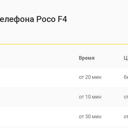
телефона Poco F4
Время
Ц
от 20 мин
б
от 10 мин
о
от 50 мин
о