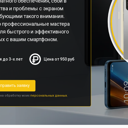
атного обеспечения, сбои в
тва и проблемы с экраном
бующими такого внимания.
o профессиональные мастера
ля быстрого и эффективного
ых с вашим смартфоном.
я до 3-х лет
Цена от 950 руб
править заявку
 на обработку моих
персональных данных.