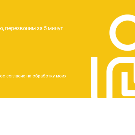
?
от 30 мин
о
, перезвоним за 5 минут
от 30 мин
о
от 30 мин
о
ое согласие на обработку моих
от 20 мин
о
от 60 мин
о
от 10 мин
о