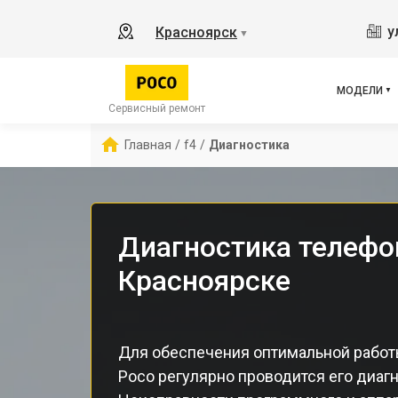
X2
у
Красноярск
▼
X3 
X3 
X3 
МОДЕЛИ
F5 
Сервисный ремонт
F5
Главная
/
f4
/
Диагностика
F2 
Диагностика телефон
Красноярске
Для обеспечения оптимальной работ
Poco регулярно проводится его диагн