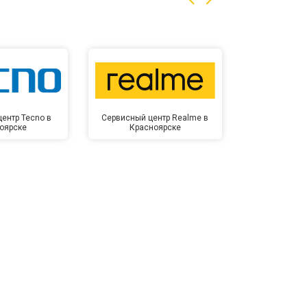
ентр Tecno в
Сервисный центр Realme в
Сервисный 
оярске
Красноярске
Крас