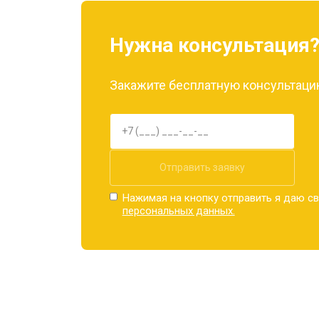
Замена материнской платы
Нужна консультация
Замена задней крышки
Закажите бесплатную консультацию
Замена дисплея (экрана)
Замена аккумулятора
Отправить заявку
Нажимая на кнопку отправить я даю св
персональных данных.
Замена кнопки включения
Ремонт цепи питания
Ремонт динамика