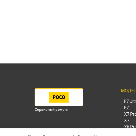
МОДЕ
F7 Ult
F7
Сервисный ремонт
X7 Pr
X7
X6 Pr
M8 Pr