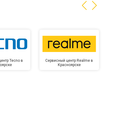
ентр Tecno в
Сервисный центр Realme в
Сервисный 
оярске
Красноярске
Крас