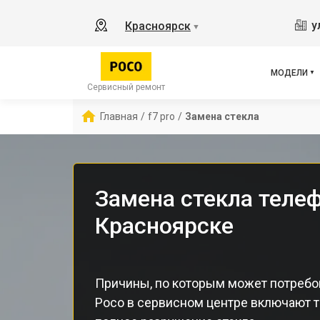
X2
у
Красноярск
▼
X3 
X3 
X3 
МОДЕЛИ
F5 
Сервисный ремонт
F5
Главная
/
f7 pro
/
Замена стекла
F2 
Замена стекла телеф
Красноярске
Причины, по которым может потребо
Poco в сервисном центре включают т