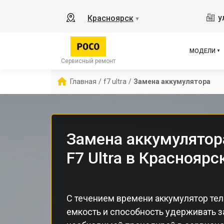
X2
у
Красноярск
▼
X3 
X3 
X3 
МОДЕЛИ
F5 
Сервисный ремонт
F5
Главная
/
f7 ultra
/
Замена аккумулятора
F2 
Замена аккумулятор
F7 Ultra в Красноярс
С течением времени аккумулятор те
емкость и способность удерживать з