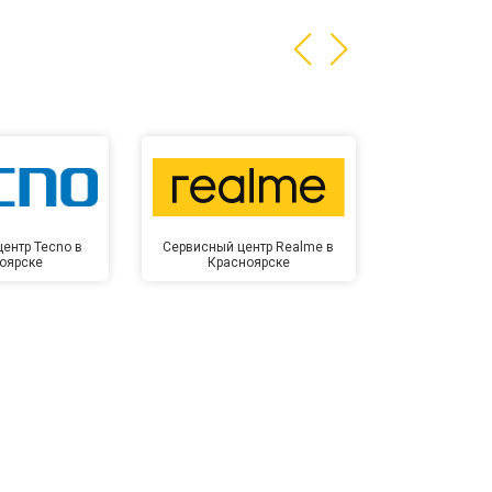
т 1400 ₽
Заказать
ентр Tecno в
Сервисный центр Realme в
Сервисный 
оярске
Красноярске
Крас