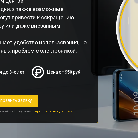
м центре.
ядки, а также возможные
огут привести к сокращению
еву или даже внезапным
шает удобство использования, но
зных проблем с электроникой.
я до 3-х лет
Цена от 950 руб
править заявку
 на обработку моих
персональных данных.