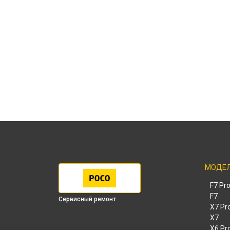
МОДЕ
F7 Pr
F7
Сервисный ремонт
X7 Pr
X7
X6 Pr