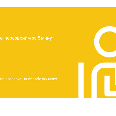
от 30 мин
о
?
от 30 мин
о
, перезвоним за 5 минут
от 30 мин
о
от 30 мин
о
ое согласие на обработку моих
от 20 мин
о
от 60 мин
о