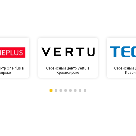
от 10 мин
о
нтр OnePlus в
Сервисный центр Vertu в
Сервисный ц
оярске
Красноярске
Красн