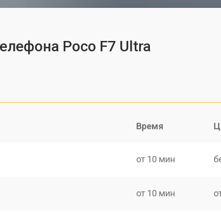
елефона Poco F7 Ultra
Время
Ц
от 10 мин
б
от 10 мин
о