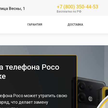
+7 (800) 350-44-53
лица Весны, 1
GT
Бесплатно по РФ
NFC
Pro
ГАРАНТИЯ
ДОСТАВКА
Pro
Pro
а телефона Poco
ке
лефона Poco может утратить свою
аряд, что делает замену