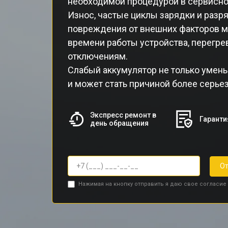
необходимой процедурой в сервисно
Износ, частые циклы зарядки и разр
повреждения от внешних факторов м
времени работы устройства, перегр
отключениям.
Слабый аккумулятор не только умень
и может стать причиной более серье
Экспресс ремонт в
Гаранти
день обращения
От
Нажимая на кнопку отправить я даю свое согласие