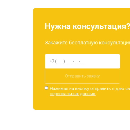
Замена материнской платы
Нужна консультация
Замена задней крышки
Закажите бесплатную консультацию
Замена дисплея (экрана)
Замена аккумулятора
Отправить заявку
Нажимая на кнопку отправить я даю св
персональных данных.
Замена кнопки включения
Ремонт цепи питания