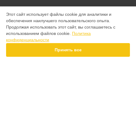
МОДЕЛИ
Этот сайт использует файлы cookie для аналитики и
обеспечения наилучшего пользовательского опыта.
F7 Pro
Продолжая использовать этот сайт, вы соглашаетесь с
F7 Ultra
использованием файлов cookie.
Политика
F7
конфиденциальности
X7 Pro
X7
Принять все
X6 Pro
M8
M7 Pro
X6
X4
СТРАНИЦЫ
F4
Гарантия
X5 Pro 5G
Доставка
F3
Контакты
F3 GT
Карта сайта
M3
M3 Pro
X2
КОНТАКТЫ
X3 GT
+7 (800) 350-44-53