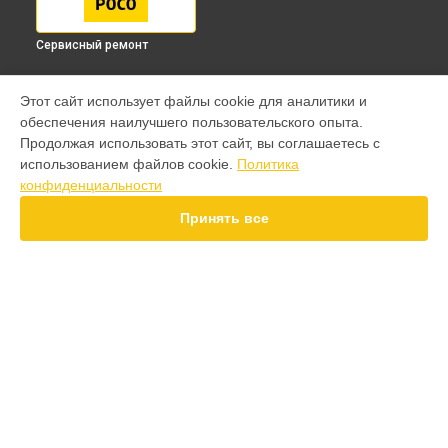
Сервисный ремонт
МОДЕЛИ
Этот сайт использует файлы cookie для аналитики и
обеспечения наилучшего пользовательского опыта.
F7 Pro
Продолжая использовать этот сайт, вы соглашаетесь с
F7 Ultra
использованием файлов cookie.
Политика
F7
конфиденциальности
X7 Pro
X7
Принять все
X6 Pro
M8 Pro
M7 Pro
X6
X4
СТРАНИЦЫ
F4
Гарантия
X5 Pro 5G
Доставка
F3
Контакты
F3 GT
Карта сайта
M3
M3 Pro