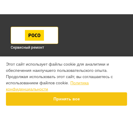
Сервисный ремонт
МОДЕЛИ
Этот сайт использует файлы cookie для аналитики и
обеспечения наилучшего пользовательского опыта.
F7 Pro
Продолжая использовать этот сайт, вы соглашаетесь с
F7 Ultra
использованием файлов cookie.
Политика
F7
конфиденциальности
X7 Pro
X7
Принять все
X6 Pro
M8 Pro
M8
M7 Pro
X6
СТРАНИЦЫ