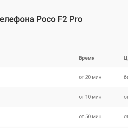
телефона Poco F2 Pro
Время
Ц
от 20 мин
б
от 10 мин
о
от 50 мин
о