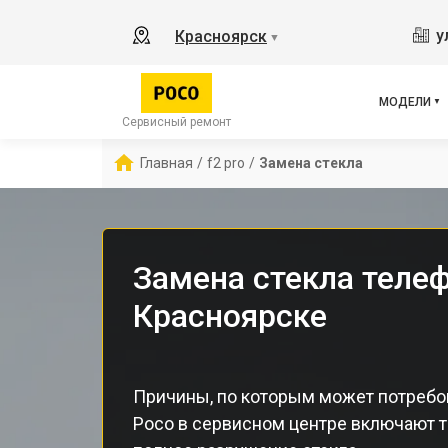
M3 
у
Красноярск
▼
X2
X3 
X3 
МОДЕЛИ
X3 
Сервисный ремонт
F5 
Главная
/
f2 pro
/
Замена стекла
F5
Замена стекла телеф
Красноярске
Причины, по которым может потребо
Poco в сервисном центре включают т