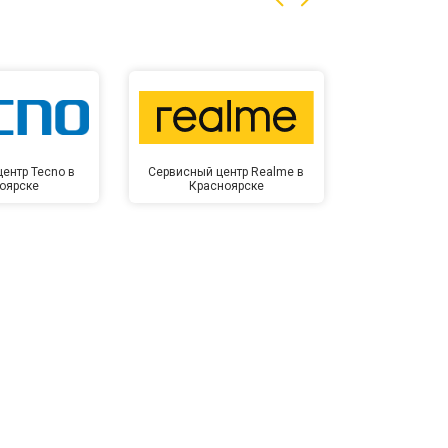
ентр Tecno в
Сервисный центр Realme в
Сервисный 
оярске
Красноярске
Крас