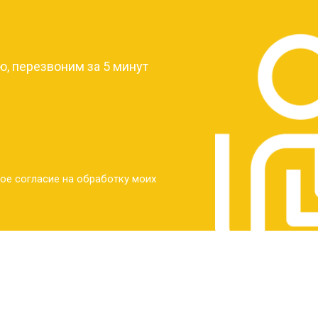
?
от 30 мин
о
, перезвоним за 5 минут
от 30 мин
о
от 30 мин
о
ое согласие на обработку моих
от 20 мин
о
от 60 мин
о
от 10 мин
о