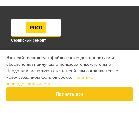
Сервисный ремонт
МОДЕЛИ
Этот сайт использует файлы cookie для аналитики и
обеспечения наилучшего пользовательского опыта.
F7 Pro
Продолжая использовать этот сайт, вы соглашаетесь с
F7 Ultra
использованием файлов cookie.
Политика
F7
конфиденциальности
X7 Pro
X7
Принять все
X6 Pro
M8 Pro
M8
M7 Pro
X6
СТРАНИЦЫ
X4
Гарантия
F4