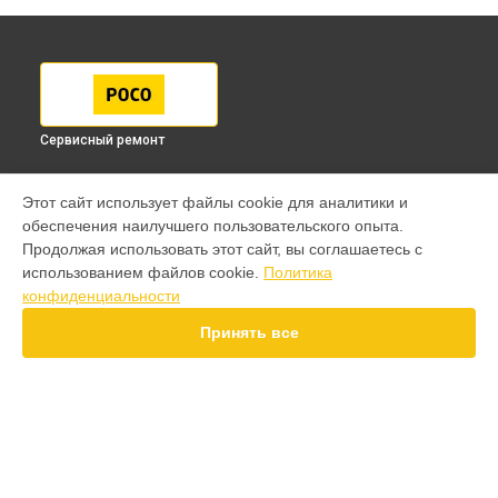
Сервисный ремонт
МОДЕЛИ
Этот сайт использует файлы cookie для аналитики и
обеспечения наилучшего пользовательского опыта.
F7 Pro
Продолжая использовать этот сайт, вы соглашаетесь с
F7 Ultra
использованием файлов cookie.
Политика
F7
конфиденциальности
X7 Pro
X7
Принять все
X6 Pro
M8 Pro
M8
M7 Pro
X6
СТРАНИЦЫ
X4
Гарантия
F4