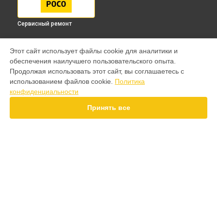
Сервисный ремонт
МОДЕЛИ
Этот сайт использует файлы cookie для аналитики и
обеспечения наилучшего пользовательского опыта.
F7 Pro
Продолжая использовать этот сайт, вы соглашаетесь с
F7 Ultra
использованием файлов cookie.
Политика
F7
конфиденциальности
X7 Pro
X7
Принять все
X6 Pro
M8 Pro
M8
M7 Pro
X6
СТРАНИЦЫ
X4
Гарантия
F4
Доставка
X5 Pro 5G
Контакты
F3
Карта сайта
F3 GT
M3