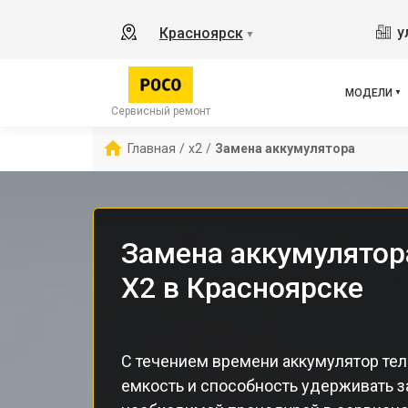
M3 
у
Красноярск
▼
X3 
X3 
X3 
МОДЕЛИ
F5 
Сервисный ремонт
F5
Главная
/
x2
/
Замена аккумулятора
F2 
Замена аккумулятор
X2 в Красноярске
С течением времени аккумулятор те
емкость и способность удерживать з