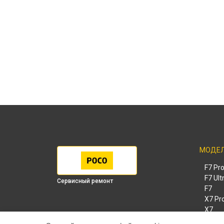
МОДЕ
F7 Pr
F7 Ult
Сервисный ремонт
F7
X7 Pr
X7
X6 Pr