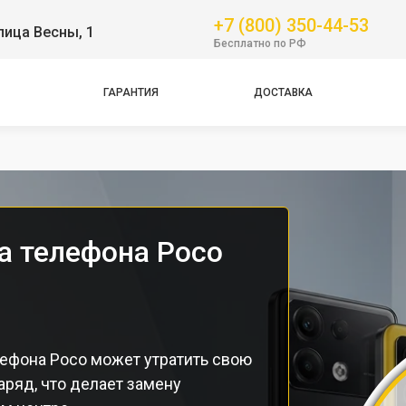
Pro
+7 (800) 350-44-53
лица Весны, 1
GT
Бесплатно по РФ
NFC
Pro
ГАРАНТИЯ
ДОСТАВКА
Pro
Pro
а телефона Poco
лефона Poco может утратить свою
аряд, что делает замену