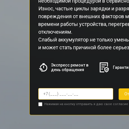
необходимой процедурой в сервисно
Износ, частые циклы зарядки и разр
повреждения от внешних факторов м
времени работы устройства, перегр
отключениям.
Слабый аккумулятор не только умень
и может стать причиной более серье
Экспресс ремонт в
Гаранти
день обращения
От
Нажимая на кнопку отправить я даю свое согласие