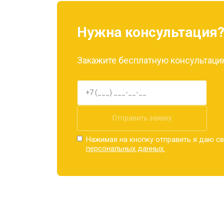
Замена материнской платы
Нужна консультация
Замена задней крышки
Закажите бесплатную консультацию
Замена дисплея (экрана)
Замена аккумулятора
Отправить заявку
Нажимая на кнопку отправить я даю св
персональных данных.
Замена кнопки включения
Ремонт цепи питания
Ремонт динамика