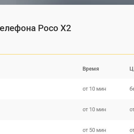
телефона Poco X2
Время
Ц
от 10 мин
б
от 10 мин
о
от 50 мин
о