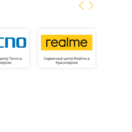
ентр Tecno в
Сервисный центр Realme в
Сервисный 
оярске
Красноярске
Крас