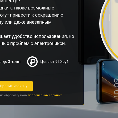
м центре.
ядки, а также возможные
огут привести к сокращению
еву или даже внезапным
шает удобство использования, но
зных проблем с электроникой.
я до 3-х лет
Цена от 950 руб
править заявку
 на обработку моих
персональных данных.