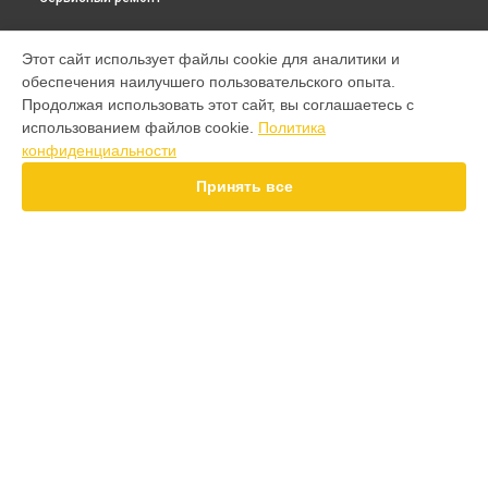
МОДЕЛИ
Этот сайт использует файлы cookie для аналитики и
обеспечения наилучшего пользовательского опыта.
F7 Pro
Продолжая использовать этот сайт, вы соглашаетесь с
F7 Ultra
использованием файлов cookie.
Политика
F7
конфиденциальности
X7 Pro
X7
Принять все
X6 Pro
M8 Pro
M8
M7 Pro
X6
СТРАНИЦЫ
X4
Гарантия
F4
Доставка
X5 Pro 5G
Контакты
F3
Карта сайта
F3 GT
M3
M3 Pro
КОНТАКТЫ
X2