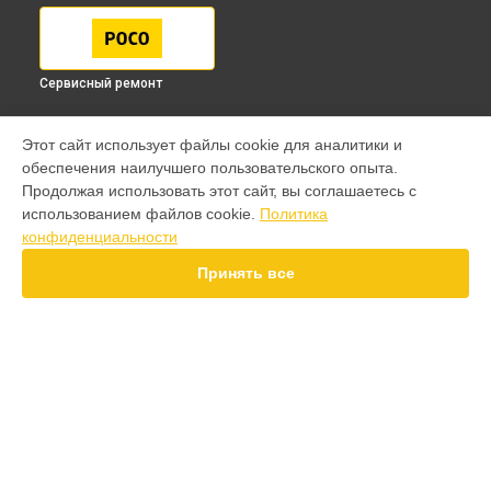
Сервисный ремонт
МОДЕЛИ
Этот сайт использует файлы cookie для аналитики и
обеспечения наилучшего пользовательского опыта.
F7 Pro
Продолжая использовать этот сайт, вы соглашаетесь с
F7 Ultra
использованием файлов cookie.
Политика
F7
конфиденциальности
X7 Pro
X7
Принять все
X6 Pro
M8 Pro
M8
M7 Pro
X6
СТРАНИЦЫ
X4
Гарантия
F4
Доставка
X5 Pro 5G
Контакты
F3