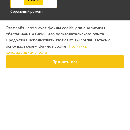
Сервисный ремонт
МОДЕЛИ
Этот сайт использует файлы cookie для аналитики и
обеспечения наилучшего пользовательского опыта.
F7 Pro
Продолжая использовать этот сайт, вы соглашаетесь с
F7 Ultra
использованием файлов cookie.
Политика
F7
конфиденциальности
X7 Pro
X7
Принять все
X6 Pro
M8 Pro
M8
M7 Pro
X6
СТРАНИЦЫ
X4
Гарантия
F4
Доставка
X5 Pro 5G
Контакты
F3
Карта сайта
F3 GT
M3