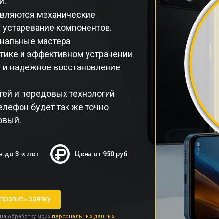
и.
являются механические
 устаревание компонентов.
ональные мастера
стике и эффективном устранении
е и надежное восстановление
тей и передовых технологий
телефон будет так же точно
овый.
я до 3-х лет
Цена от 950 руб
править заявку
 на обработку моих
персональных данных.