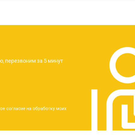
от 40 мин
о
от 30 мин
о
?
от 30 мин
о
, перезвоним за 5 минут
от 30 мин
о
от 30 мин
о
ое согласие на обработку моих
от 20 мин
о