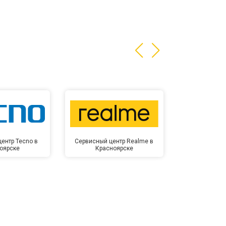
т 3200 ₽
Заказать
т 1400 ₽
Заказать
ентр Tecno в
Сервисный центр Realme в
Сервисный 
оярске
Красноярске
Крас