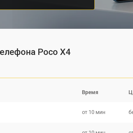
телефона Poco X4
Время
Ц
от 10 мин
б
от 10 мин
о