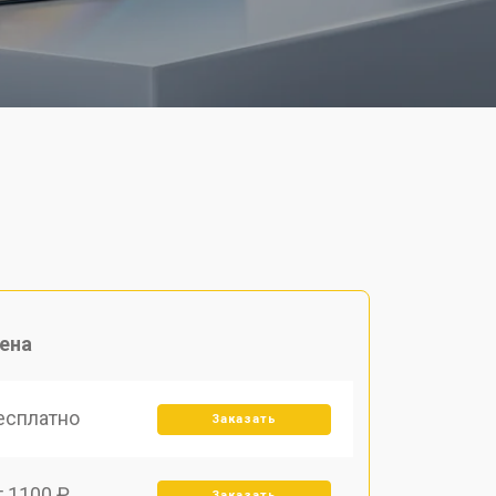
ена
есплатно
Заказать
т 1100 ₽
Заказать