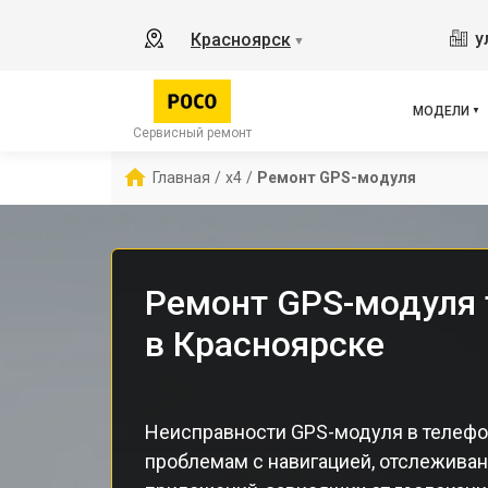
X2
у
Красноярск
▼
X3 
X3 
X3 
МОДЕЛИ
F5 
Сервисный ремонт
F5
Главная
/
x4
/
Ремонт GPS-модуля
F2 
Ремонт GPS-модуля 
в Красноярске
Неисправности GPS-модуля в телефон
проблемам с навигацией, отслежива