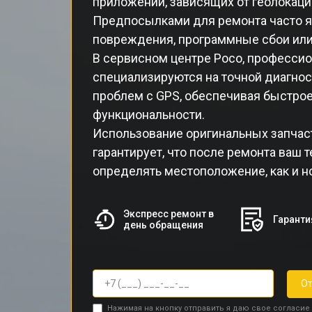
приложений, зависящих от геолокаци
Предпосылками для ремонта часто 
повреждения, программные сбои или
В сервисном центре Poco, професси
специализируются на точной диагно
проблем с GPS, обеспечивая быстро
функциональности.
Использование оригинальных запчас
гарантирует, что после ремонта ваш 
определять местоположение, как и н
Экспресс ремонт в
Гаранти
день обращения
От
Нажимая на кнопку отправить я даю свое согласие