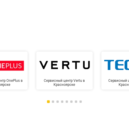
от 60 мин
о
от 10 мин
о
нтр OnePlus в
Сервисный центр Vertu в
Сервисный ц
оярске
Красноярске
Красн