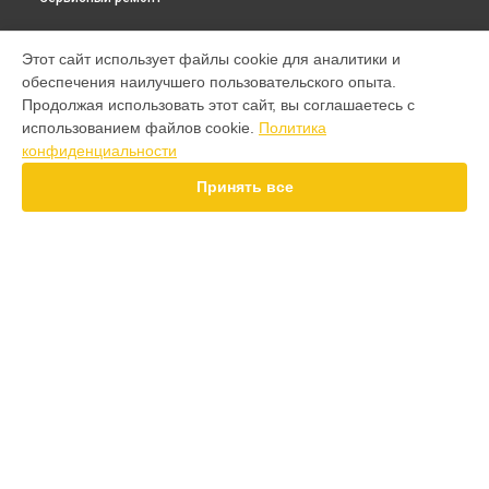
МОДЕЛИ
Этот сайт использует файлы cookie для аналитики и
обеспечения наилучшего пользовательского опыта.
F7 Pro
Продолжая использовать этот сайт, вы соглашаетесь с
F7 Ultra
использованием файлов cookie.
Политика
F7
конфиденциальности
X7 Pro
X7
Принять все
X6 Pro
M8 Pro
M8
M7 Pro
X6
СТРАНИЦЫ
F4
Гарантия
X5 Pro 5G
Доставка
F3
Контакты
F3 GT
Карта сайта
M3
M3 Pro
X2
КОНТАКТЫ
X3 GT