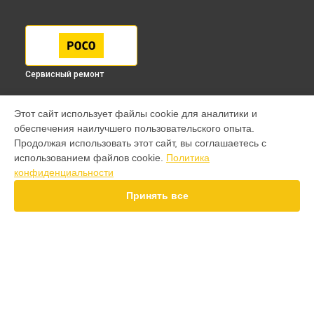
Сервисный ремонт
МОДЕЛИ
Этот сайт использует файлы cookie для аналитики и
обеспечения наилучшего пользовательского опыта.
F7 Pro
Продолжая использовать этот сайт, вы соглашаетесь с
F7 Ultra
использованием файлов cookie.
Политика
F7
конфиденциальности
X7 Pro
X7
Принять все
X6 Pro
M8 Pro
M8
M7 Pro
X6
СТРАНИЦЫ
F4
Гарантия
X5 Pro 5G
Доставка
F3