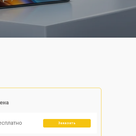
ена
есплатно
Заказать