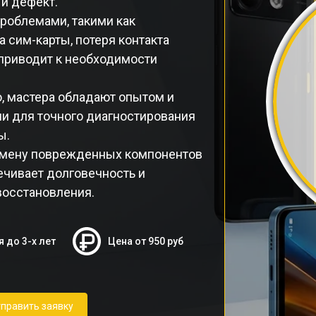
й дефект.
проблемами, такими как
 сим-карты, потеря контакта
 приводит к необходимости
, мастера обладают опытом и
и для точного диагностирования
ы.
замену поврежденных компонентов
ечивает долговечность и
восстановления.
я до 3-х лет
Цена от 950 руб
править заявку