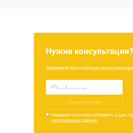
Ремонт камеры
Замена материнской платы
Нужна консультация
Замена задней крышки
Закажите бесплатную консультацию
Замена дисплея (экрана)
Замена аккумулятора
Отправить заявку
Нажимая на кнопку отправить я даю св
персональных данных.
Замена кнопки включения