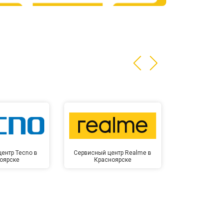
т 3200 ₽
Заказать
т 1400 ₽
Заказать
ентр Tecno в
Сервисный центр Realme в
Сервисный 
оярске
Красноярске
Крас