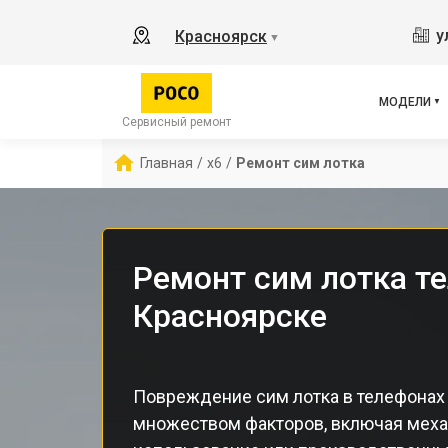
X2
у
Красноярск
▼
X3 
X3 
X3 
МОДЕЛИ
F5 
Сервисный ремонт
F5
Главная
/
x6
/
Ремонт сим лотка
F2 
Ремонт сим лотка те
Красноярске
Повреждение сим лотка в телефонах
множеством факторов, включая меха