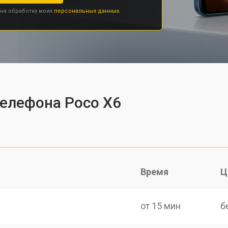
 на обработку моих
персональных данных.
телефона Poco X6
Время
Ц
от 15 мин
б