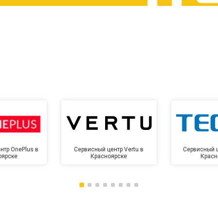
от 60 мин
о
от 10 мин
о
нтр OnePlus в
Сервисный центр Vertu в
Сервисный ц
оярске
Красноярске
Красн