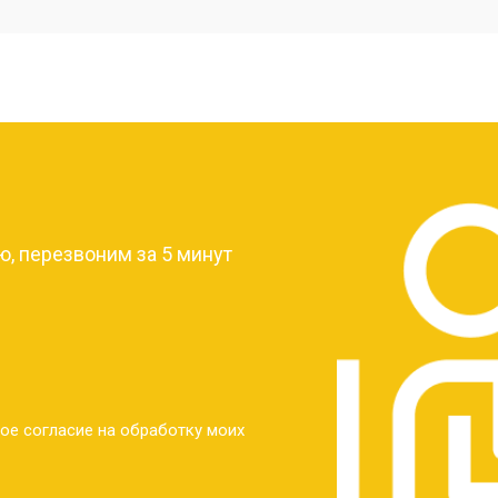
от 40 мин
о
от 30 мин
о
?
от 30 мин
о
, перезвоним за 5 минут
от 30 мин
о
от 30 мин
о
ое согласие на обработку моих
от 20 мин
о