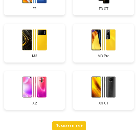
F3
F3 GT
M3
M3 Pro
X2
X3 GT