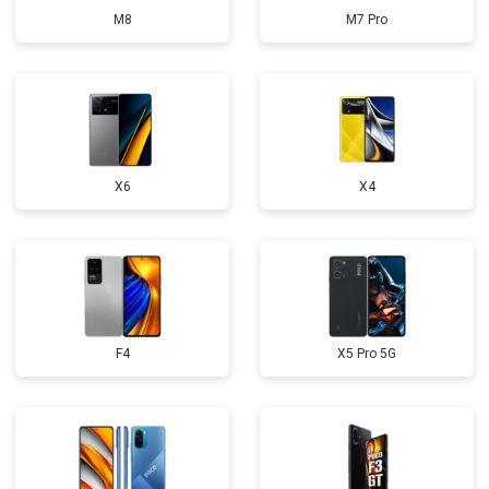
M8
M7 Pro
X6
X4
F4
X5 Pro 5G