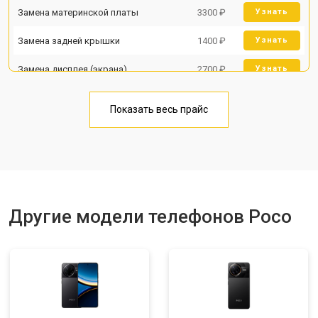
Замена материнской платы
3300 ₽
Узнать
Замена задней крышки
1400 ₽
Узнать
Замена дисплея (экрана)
2700 ₽
Узнать
Замена аккумулятора
950 ₽
Узнать
Показать весь прайс
Замена кнопки включения
1750 ₽
Узнать
Ремонт цепи питания
3200 ₽
Узнать
Ремонт динамика
1400 ₽
Узнать
Другие модели телефонов Poco