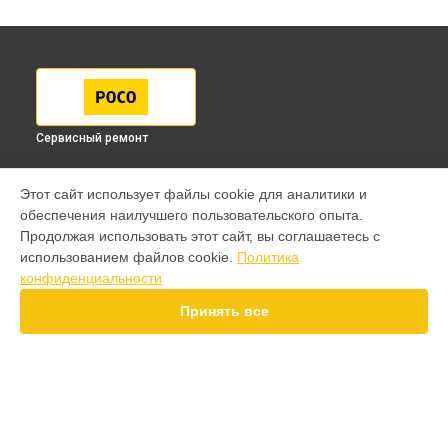
Сервисный ремонт
МОДЕЛИ
Этот сайт использует файлы cookie для аналитики и
обеспечения наилучшего пользовательского опыта.
F7 Pro
Продолжая использовать этот сайт, вы соглашаетесь с
F7 Ultra
использованием файлов cookie.
Политика
F7
конфиденциальности
X7 Pro
X6 Pro
Принять все
M8 Pro
M8
M7 Pro
X6
X4
СТРАНИЦЫ
F4
Гарантия