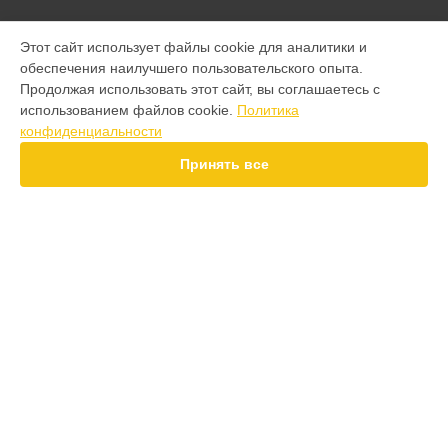
МОДЕЛИ
Этот сайт использует файлы cookie для аналитики и
обеспечения наилучшего пользовательского опыта.
F7 Pro
Продолжая использовать этот сайт, вы соглашаетесь с
F7 Ultra
использованием файлов cookie.
Политика
F7
конфиденциальности
X7
X6 Pro
Принять все
M8 Pro
M8
M7 Pro
X6
X4
СТРАНИЦЫ
F4
Гарантия
X5 Pro 5G
Доставка
F3
Контакты
F3 GT
Карта сайта
M3
M3 Pro
X2
КОНТАКТЫ
X3 GT
+7 (800) 350-44-53